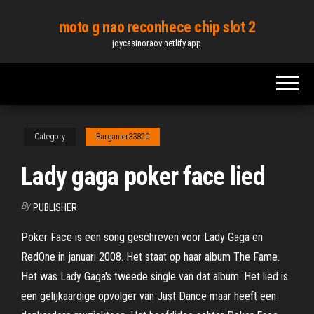
Skip
moto g nao reconhece chip slot 2
to
joycasinoraov.netlify.app
the
content
Category
Barganier33820
Lady gaga poker face lied
By
PUBLISHER
Poker Face is een song geschreven voor Lady Gaga en
RedOne in januari 2008. Het staat op haar album The Fame.
Het was Lady Gaga's tweede single van dat album. Het lied is
een gelijkaardige opvolger van Just Dance maar heeft een